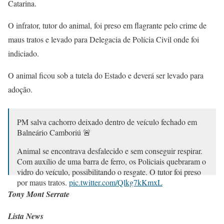
Catarina.
O infrator, tutor do animal, foi preso em flagrante pelo crime de
maus tratos e levado para Delegacia de Polícia Civil onde foi
indiciado.
O animal ficou sob a tutela do Estado e deverá ser levado para
adoção.
PM salva cachorro deixado dentro de veículo fechado em
Balneário Camboriú 🚨
Animal se encontrava desfalecido e sem conseguir respirar.
Com auxílio de uma barra de ferro, os Policiais quebraram o
vidro do veículo, possibilitando o resgate. O tutor foi preso
por maus tratos.
pic.twitter.com/Qlkg7kKmxL
Tony Mont Serrate
— POLÍCIA MILITAR DE SANTA CATARINA
(@pmscoficial)
January 11, 2022
Lista News