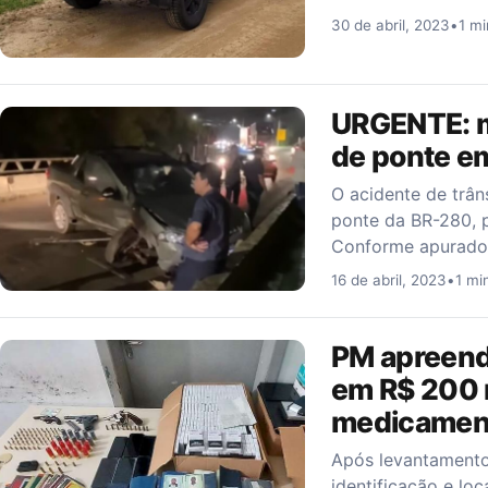
30 de abril, 2023
•
1 mi
URGENTE: mo
de ponte e
O acidente de trân
ponte da BR-280, p
Conforme apurado,
16 de abril, 2023
•
1 mi
PM apreende
em R$ 200 m
medicament
Após levantamento 
identificação e lo