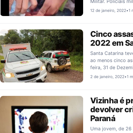
Militar. Policiais
12 de janeiro, 2022
•
1 
Cinco assas
2022 em Sa
Santa Catarina tev
ao menos cinco ass
feira, 31 de Deze
2 de janeiro, 2022
•
1 m
Vizinha é pr
devolver cr
Paraná
Uma jovem, de 26 a