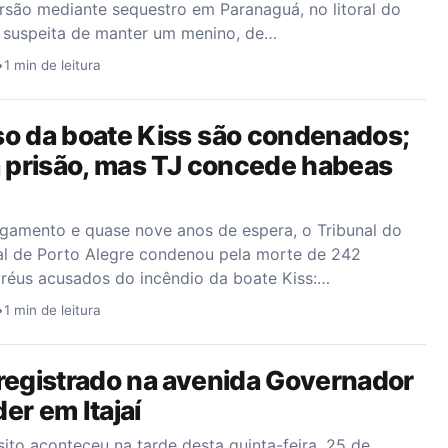
rsão mediante sequestro em Paranaguá, no litoral do
é suspeita de manter um menino, de…
•
1 min de leitura
so da boate Kiss são condenados;
a prisão, mas TJ concede habeas
lgamento e quase nove anos de espera, o Tribunal do
ral de Porto Alegre condenou pela morte de 242
 réus acusados do incêndio da boate Kiss:…
•
1 min de leitura
registrado na avenida Governador
er em Itajaí
sito aconteceu na tarde desta quinta-feira, 25 de