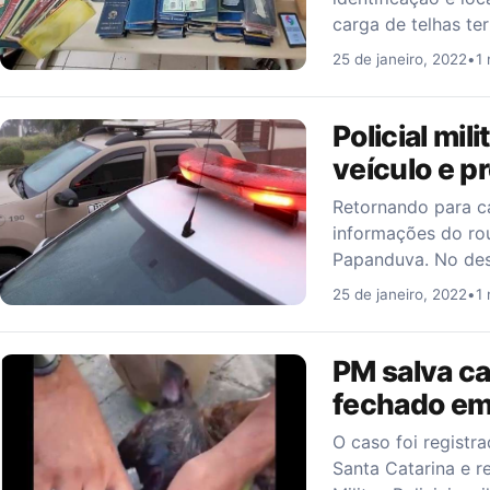
carga de telhas te
25 de janeiro, 2022
•
1 
Policial mil
veículo e p
Retornando para ca
informações do ro
Papanduva. No des
25 de janeiro, 2022
•
1 
PM salva ca
fechado em
O caso foi registr
Santa Catarina e r