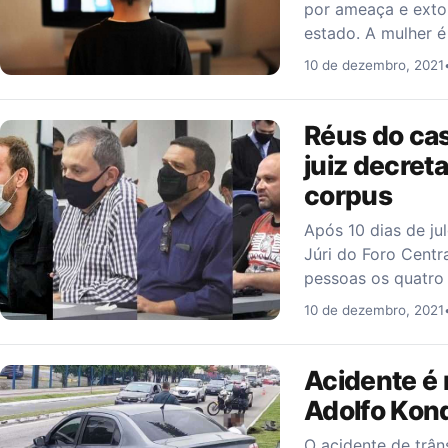
por ameaça e exto
estado. A mulher 
10 de dezembro, 2021
Réus do ca
juiz decret
corpus
Após 10 dias de ju
Júri do Foro Cent
pessoas os quatro
10 de dezembro, 2021
Acidente é 
Adolfo Kond
O acidente de trân