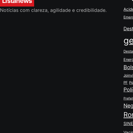
Listanews
Acid
Notícias com clareza, agilidade e credibilidade.
Emerg
Des
ge
Desta
Ener
Bol
Joinvi
PF
Po
Polí
Prefei
Neg
Ro
SINE
Vaci