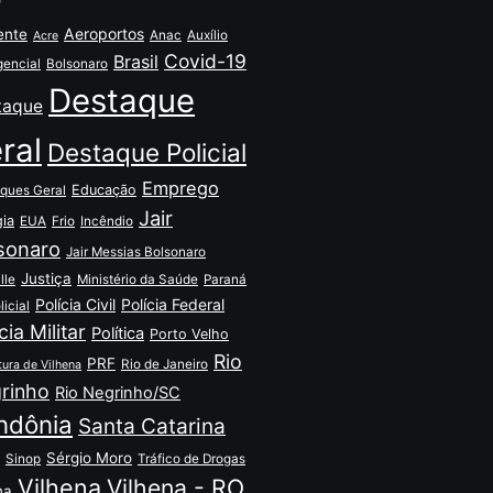
Aeroportos
ente
Anac
Auxílio
Acre
Covid-19
Brasil
encial
Bolsonaro
Destaque
taque
ral
Destaque Policial
Emprego
Educação
ques Geral
Jair
gia
EUA
Frio
Incêndio
sonaro
Jair Messias Bolsonaro
Justiça
lle
Ministério da Saúde
Paraná
Polícia Civil
Polícia Federal
licial
cia Militar
Política
Porto Velho
Rio
PRF
Rio de Janeiro
tura de Vilhena
rinho
Rio Negrinho/SC
ndônia
Santa Catarina
Sérgio Moro
Sinop
Tráfico de Drogas
Vilhena
Vilhena - RO
na