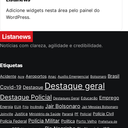
Adicione widgets nesta área pelo painel do
WordPress.
Listanews
Notícias com clareza, agilidade e credibilidade.
Etiquetas
Brasil
Aeroportos
Acidente
Anac
Auxílio Emergencial
Bolsonaro
Acre
Destaque geral
Covid-19
Destaque
Destaque Policial
Emprego
Educação
Destaques Geral
Jair Bolsonaro
Energia
EUA
Frio
Incêndio
Jair Messias Bolsonaro
Polícia Civil
Justiça
Joinville
Ministério da Saúde
Paraná
PF
Policial
Polícia Militar
Polícia Federal
Política
Porto Velho
Prefeitura de