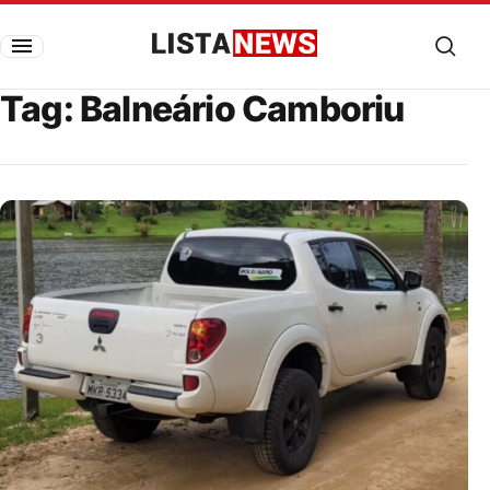
Pular para o conteúdo
Listanews
Tag:
Balneário Camboriu