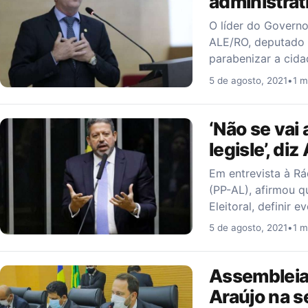
administrat
O líder do Governo
ALE/RO, deputado 
parabenizar a cida
5 de agosto, 2021
•
1 m
‘Não se vai 
legisle’, diz
Em entrevista à Rá
(PP-AL), afirmou q
Eleitoral, definir
5 de agosto, 2021
•
1 m
Assembleia 
Araújo na s