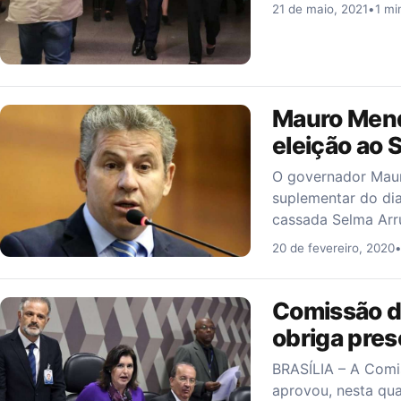
21 de maio, 2021
•
1 mi
Mauro Mende
eleição ao
O governador Maur
suplementar do dia
cassada Selma Ar
20 de fevereiro, 2020
Comissão d
obriga pre
BRASÍLIA – A Comi
aprovou, nesta qua