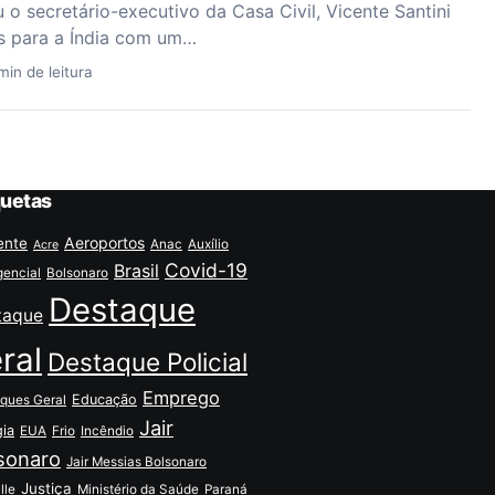
iu o secretário-executivo da Casa Civil, Vicente Santini
os para a Índia com um…
min de leitura
quetas
Aeroportos
ente
Anac
Auxílio
Acre
Covid-19
Brasil
encial
Bolsonaro
Destaque
taque
ral
Destaque Policial
Emprego
Educação
ques Geral
Jair
gia
EUA
Frio
Incêndio
sonaro
Jair Messias Bolsonaro
Justiça
lle
Ministério da Saúde
Paraná