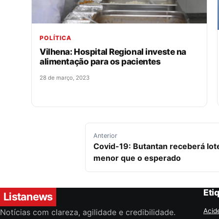
POLÍTICA
Vilhena: Hospital Regional investe na
alimentação para os pacientes
28 de março, 2023
Navegação de Post
Anterior
Covid-19: Butantan receberá lo
menor que o esperado
Eti
Listanews
Acid
Notícias com clareza, agilidade e credibilidade.