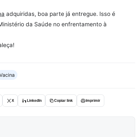
na
adquiridas, boa parte já entregue. Isso é
Ministério da Saúde no enfrentamento à
leça!
Vacina
X
LinkedIn
Copiar link
Imprimir