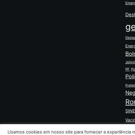
Emerg
Des
ge
Desta
Ener
Bol
Joinvi
PF
Po
Polí
Prefei
Neg
Ro
SINE
Vaci
Usamos cookies em nosso site para fornecer a experiência ma
© 2026 Listanews. Todos os direitos reservados.