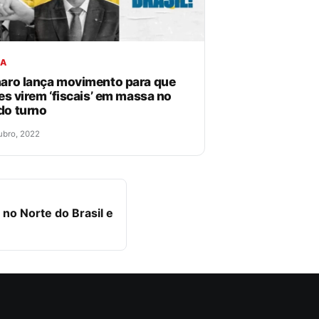
CA
aro lança movimento para que
res virem ‘fiscais’ em massa no
do turno
ubro, 2022
 no Norte do Brasil e