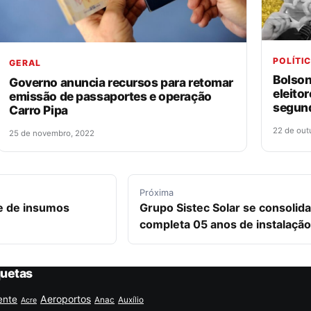
POLÍTI
GERAL
Bolson
Governo anuncia recursos para retomar
eleito
emissão de passaportes e operação
segun
Carro Pipa
22 de out
25 de novembro, 2022
Próxima
te de insumos
Grupo Sistec Solar se consolida
completa 05 anos de instalação
quetas
Aeroportos
ente
Anac
Auxílio
Acre