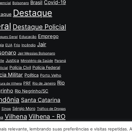
Covid-19
Brasil
encial
Bolsonaro
Destaque
taque
ral
Destaque Policial
Emprego
Educação
ques Geral
Jair
gia
EUA
Frio
Incêndio
sonaro
Jair Messias Bolsonaro
Justiça
lle
Ministério da Saúde
Paraná
Polícia Civil
Polícia Federal
licial
cia Militar
Política
Porto Velho
Rio
PRF
Rio de Janeiro
tura de Vilhena
rinho
Rio Negrinho/SC
ndônia
Santa Catarina
Sérgio Moro
Sinop
Tráfico de Drogas
Vilhena
Vilhena - RO
na
is relevante, lembrando suas preferências e visitas repetidas. 