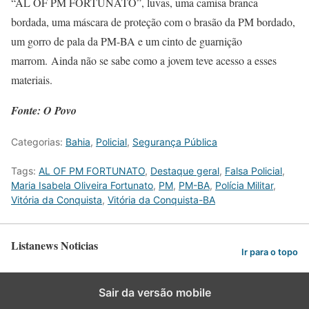
“AL OF PM FORTUNATO”, luvas, uma camisa branca
bordada, uma máscara de proteção com o brasão da PM bordado,
um gorro de pala da PM-BA e um cinto de guarnição
marrom. Ainda não se sabe como a jovem teve acesso a esses
materiais.
Fonte: O Povo
Categorias:
Bahia
,
Policial
,
Segurança Pública
Tags:
AL OF PM FORTUNATO
,
Destaque geral
,
Falsa Policial
,
Maria Isabela Oliveira Fortunato
,
PM
,
PM-BA
,
Polícia Militar
,
Vitória da Conquista
,
Vitória da Conquista-BA
Listanews Noticias
Ir para o topo
Sair da versão mobile