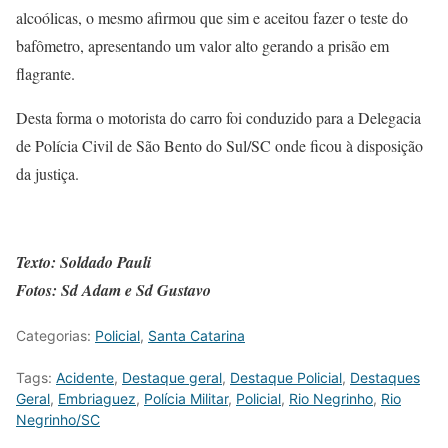
alcoólicas, o mesmo afirmou que sim e aceitou fazer o teste do
bafômetro, apresentando um valor alto gerando a prisão em
flagrante.
Desta forma o motorista do carro foi conduzido para a Delegacia
de Polícia Civil de São Bento do Sul/SC onde ficou à disposição
da justiça.
Texto: Soldado Pauli
Fotos: Sd Adam e Sd Gustavo
Categorias:
Policial
,
Santa Catarina
Tags:
Acidente
,
Destaque geral
,
Destaque Policial
,
Destaques
Geral
,
Embriaguez
,
Polícia Militar
,
Policial
,
Rio Negrinho
,
Rio
Negrinho/SC