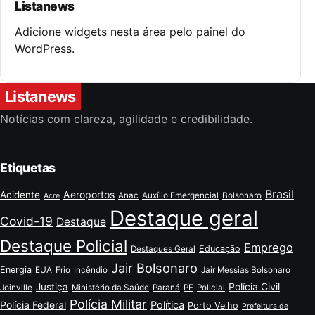
Listanews
Adicione widgets nesta área pelo painel do
WordPress.
Listanews
Notícias com clareza, agilidade e credibilidade.
Etiquetas
Brasil
Aeroportos
Acidente
Anac
Auxílio Emergencial
Bolsonaro
Acre
Destaque geral
Covid-19
Destaque
Destaque Policial
Emprego
Educação
Destaques Geral
Jair Bolsonaro
Energia
EUA
Frio
Incêndio
Jair Messias Bolsonaro
Polícia Civil
Justiça
Joinville
Ministério da Saúde
Paraná
PF
Policial
Polícia Militar
Polícia Federal
Política
Porto Velho
Prefeitura de