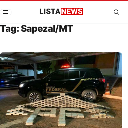
Pular para o conteúdo
Listanews
Tag:
Sapezal/MT