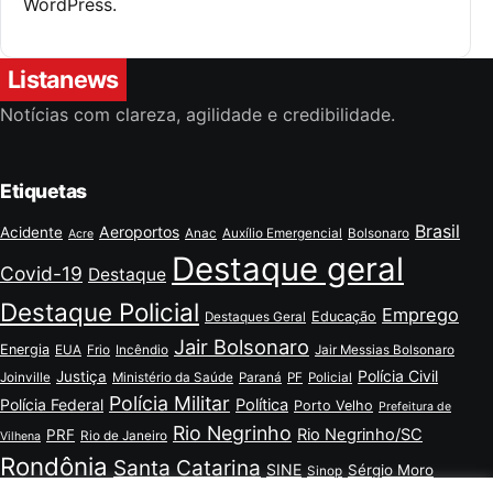
WordPress.
Listanews
Notícias com clareza, agilidade e credibilidade.
Etiquetas
Brasil
Aeroportos
Acidente
Anac
Auxílio Emergencial
Bolsonaro
Acre
Destaque geral
Covid-19
Destaque
Destaque Policial
Emprego
Educação
Destaques Geral
Jair Bolsonaro
Energia
EUA
Frio
Incêndio
Jair Messias Bolsonaro
Polícia Civil
Justiça
Joinville
Ministério da Saúde
Paraná
PF
Policial
Polícia Militar
Polícia Federal
Política
Porto Velho
Prefeitura de
Rio Negrinho
Rio Negrinho/SC
PRF
Rio de Janeiro
Vilhena
Rondônia
Santa Catarina
SINE
Sérgio Moro
Sinop