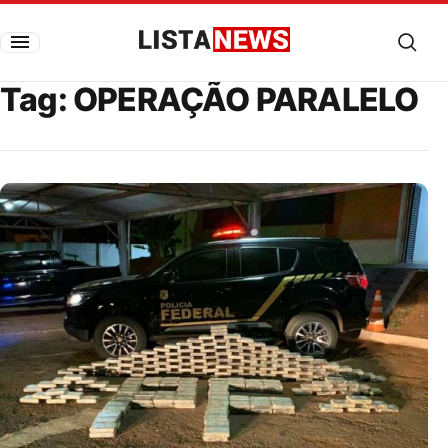
Pular para o conteúdo
Listanews
Tag:
OPERAÇÃO PARALELO