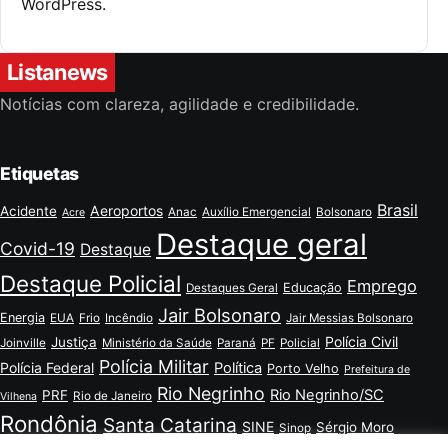
WordPress.
Listanews
Notícias com clareza, agilidade e credibilidade.
Etiquetas
Brasil
Aeroportos
Acidente
Anac
Auxílio Emergencial
Bolsonaro
Acre
Destaque geral
Covid-19
Destaque
Destaque Policial
Emprego
Educação
Destaques Geral
Jair Bolsonaro
Energia
EUA
Frio
Incêndio
Jair Messias Bolsonaro
Polícia Civil
Justiça
Joinville
Ministério da Saúde
Paraná
PF
Policial
Polícia Militar
Polícia Federal
Política
Porto Velho
Prefeitura de
Rio Negrinho
Rio Negrinho/SC
PRF
Rio de Janeiro
Vilhena
Rondônia
Santa Catarina
SINE
Sérgio Moro
Sinop