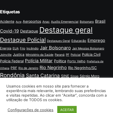
Etiquetas
Brasil
Aeroportos
Acidente
Anac
Auxílio Emergencial
Bolsonaro
Acre
Destaque geral
Covid-19
Destaque
Destaque Policial
Emprego
Educação
Destaques Geral
Jair Bolsonaro
Energia
EUA
Frio
Incêndio
Jair Messias Bolsonaro
Polícia Civil
Justiça
Joinville
Ministério da Saúde
Paraná
PF
Policial
Polícia Militar
Polícia Federal
Política
Porto Velho
Prefeitura de
Rio Negrinho
Rio Negrinho/SC
PRF
Rio de Janeiro
Vilhena
Rondônia
Santa Catarina
SINE
Sérgio Moro
Sinop
Vilhena
Vilhena - RO
Vacina
Tráfico de Drogas
Usamos cookies em nosso site para fornecer a
experiência mais relevante, lembrando suas preferências
e visitas repetidas. Ao clicar em “Aceitar”, concorda com a
utilização de TODOS os cookies.
Configurações de cookies
ACEITAR
© 2026 Listanews. Todos os direitos reservados.