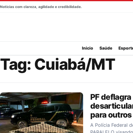
Pular para o conteúdo
Notícias com clareza, agilidade e credibilidade.
Inicio
Saúde
Esport
Tag:
Cuiabá/MT
PF deflagra
desarticul
para outros
A Polícia Federal 
PARALELO visando 