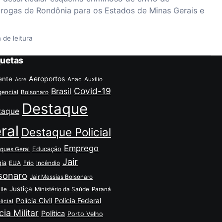
rogas de Rondônia para os Estados de Minas Gerais e
 de leitura
quetas
Aeroportos
ente
Anac
Auxílio
Acre
Covid-19
Brasil
encial
Bolsonaro
Destaque
taque
ral
Destaque Policial
Emprego
Educação
ques Geral
Jair
gia
EUA
Frio
Incêndio
sonaro
Jair Messias Bolsonaro
Justiça
lle
Ministério da Saúde
Paraná
Polícia Civil
Polícia Federal
licial
cia Militar
Política
Porto Velho