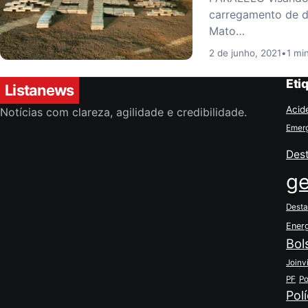
carregamento de d
Mato…
2 de junho, 2021
•
1 min
Eti
Listanews
Acid
Notícias com clareza, agilidade e credibilidade.
Emerg
Des
ge
Desta
Ener
Bol
Joinvi
PF
Po
Polí