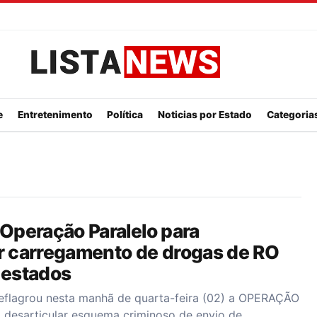
Listanews
e
Entretenimento
Política
Noticias por Estado
Categorias
 Operação Paralelo para
ar carregamento de drogas de RO
 estados
deflagrou nesta manhã de quarta-feira (02) a OPERAÇÃO
desarticular esquema criminoso de envio de