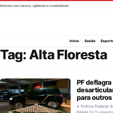
Pular para o conteúdo
Notícias com clareza, agilidade e credibilidade.
Inicio
Saúde
Esport
Tag:
Alta Floresta
PF deflagra
desarticul
para outros
A Polícia Federal 
PARALELO visando 