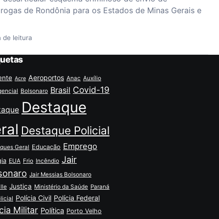
rogas de Rondônia para os Estados de Minas Gerais e
 de leitura
quetas
Aeroportos
ente
Anac
Auxílio
Acre
Covid-19
Brasil
encial
Bolsonaro
Destaque
taque
ral
Destaque Policial
Emprego
Educação
ques Geral
Jair
gia
EUA
Frio
Incêndio
sonaro
Jair Messias Bolsonaro
Justiça
lle
Ministério da Saúde
Paraná
Polícia Civil
Polícia Federal
licial
cia Militar
Política
Porto Velho