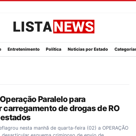
Listanews
e
Entretenimento
Política
Noticias por Estado
Categorias
 Operação Paralelo para
ar carregamento de drogas de RO
 estados
deflagrou nesta manhã de quarta-feira (02) a OPERAÇÃO
desarticular esquema criminoso de envio de