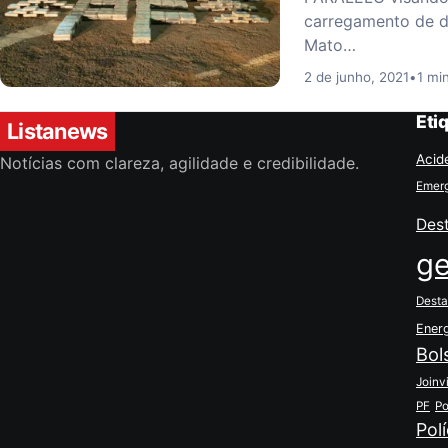
carregamento de d
Mato…
2 de junho, 2021
•
1 min
Eti
Listanews
Acid
Notícias com clareza, agilidade e credibilidade.
Emerg
Des
ge
Desta
Ener
Bol
Joinvi
PF
Po
Polí