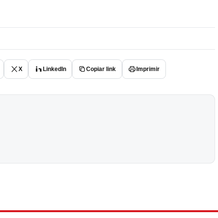
X
LinkedIn
Copiar link
Imprimir