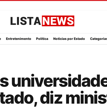
Listanews
e
Entretenimento
Política
Noticias por Estado
Categorias
s universidad
tado, diz minis