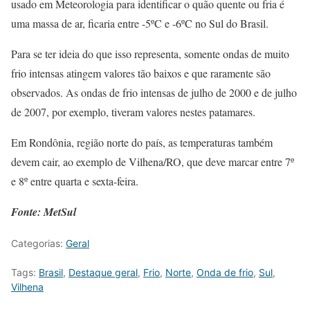
usado em Meteorologia para identificar o quão quente ou fria é
uma massa de ar, ficaria entre -5ºC e -6ºC no Sul do Brasil.
Para se ter ideia do que isso representa, somente ondas de muito
frio intensas atingem valores tão baixos e que raramente são
observados. As ondas de frio intensas de julho de 2000 e de julho
de 2007, por exemplo, tiveram valores nestes patamares.
Em Rondônia, região norte do país, as temperaturas também
devem cair, ao exemplo de Vilhena/RO, que deve marcar entre 7º
e 8º entre quarta e sexta-feira.
Fonte: MetSul
Categorias:
Geral
Tags:
Brasil
,
Destaque geral
,
Frio
,
Norte
,
Onda de frio
,
Sul
,
Vilhena