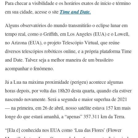
Para checar a visibilidade e os horários exatos de início e término
em sua cidade, acesse o site
Time and Date.
Alguns observatórios do mundo transmitirão o eclipse lunar em
tempo real, como o Griffith, em Los Angeles (EUA) e o Lowell,
no Arizona (EUA), o projeto Telescópio Virtual, que reúne
diversos telescópios robóticos online, e a própria plataforma Time
and Date. Talvez seja a melhor maneira de um brasileiro
acompanhar o fenômeno.
Já a Lua na máxima proximidade (perigeu) acontece algumas
horas depois, por volta das 18h20 desta quarta, quando ela estiver
nascendo novamente. Será a segunda e maior superlua de 2021
— na primeira, em 26 de abril, nosso satélite estava 157 km mais
longe do que estará amanhã, a “apenas” 357.311 km da Terra.
“[Ela é] conhecida nos EUA como ‘Lua das Flores’ (Flower