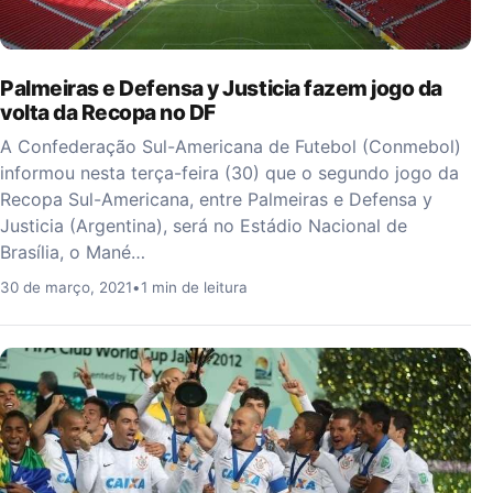
Palmeiras e Defensa y Justicia fazem jogo da
volta da Recopa no DF
A Confederação Sul-Americana de Futebol (Conmebol)
informou nesta terça-feira (30) que o segundo jogo da
Recopa Sul-Americana, entre Palmeiras e Defensa y
Justicia (Argentina), será no Estádio Nacional de
Brasília, o Mané…
30 de março, 2021
•
1 min de leitura