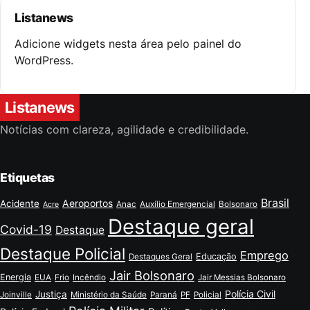
Listanews
Adicione widgets nesta área pelo painel do
WordPress.
Listanews
Notícias com clareza, agilidade e credibilidade.
Etiquetas
Brasil
Aeroportos
Acidente
Anac
Auxílio Emergencial
Bolsonaro
Acre
Destaque geral
Covid-19
Destaque
Destaque Policial
Emprego
Educação
Destaques Geral
Jair Bolsonaro
Energia
EUA
Frio
Incêndio
Jair Messias Bolsonaro
Polícia Civil
Justiça
Joinville
Ministério da Saúde
Paraná
PF
Policial