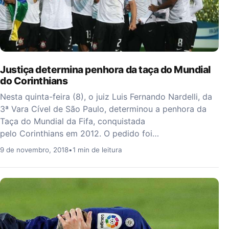
Justiça determina penhora da taça do Mundial
do Corinthians
Nesta quinta-feira (8), o juiz Luis Fernando Nardelli, da
3ª Vara Cível de São Paulo, determinou a penhora da
Taça do Mundial da Fifa, conquistada
pelo Corinthians em 2012. O pedido foi…
9 de novembro, 2018
•
1 min de leitura